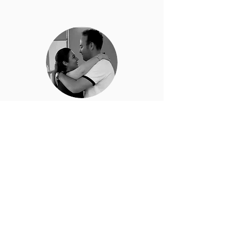
Flavia & Kevin
März 2022
Wir haben für unsere Hochzeit Einzelstunden
bei Juan Carlos gebucht. Wir waren sehr
zufrieden, Juan Carlos hat das super gemacht.
Sehr professionell, zuverlässig und auf eine
sehr sympathische Art, so dass wir uns beide
sehr wohl fühlen konnten und bestens
vorbereitet waren. Wir durften Juan Carlos, dann
sogar noch als Animator an unserer Hochzeit
dabei haben, dass war eifach genial, alle haben
mitgetanzt und die Party wurde einmalig. Die
Tanzschule ist nur zu empfehlen. Wir danken dir